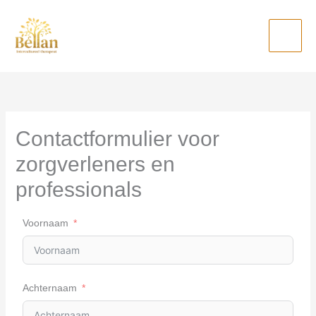
Ga
naar
de
inhoud
Contactformulier voor
zorgverleners en
professionals
Voornaam
Achternaam