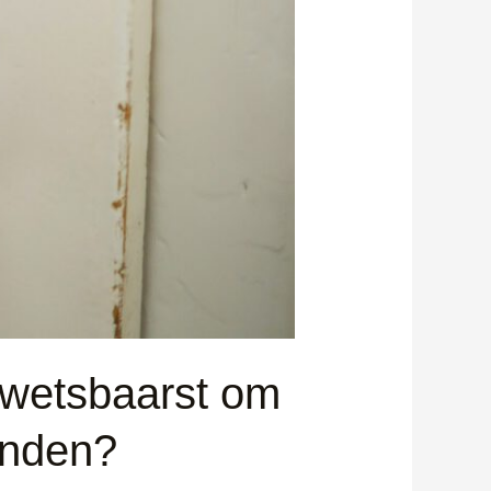
kwetsbaarst om
anden?