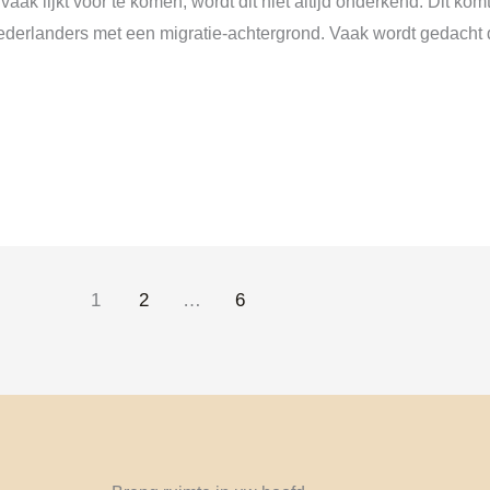
vaak lijkt voor te komen, wordt dit niet altijd onderkend. Dit ko
Nederlanders met een migratie-achtergrond. Vaak wordt gedacht 
1
2
…
6