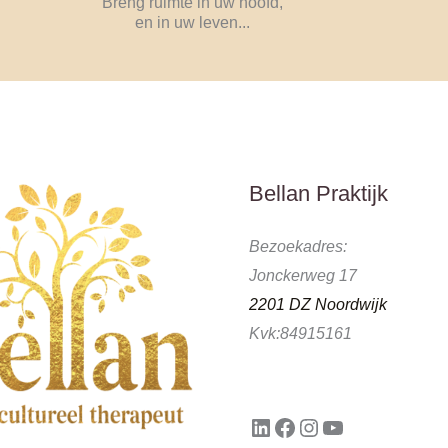
Breng ruimte in uw hoofd,
en in uw leven...
LinkedIn
Facebook
Instagram
YouTube
Bellan Praktijk
Bezoekadres:
Jonckerweg 17
2201 DZ Noordwijk
Kvk:84915161