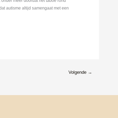
mt onder meer doordat het taboe rond
dat autisme altijd samengaat met een
Volgende
→